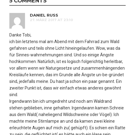
5 COMMENTS
DANIEL RUSS
27. MÄRZ 2017 AT 23:10
Danke Tobi,
ich bin letztens mal am Abend mit dem Fahrrad zum Wald
gefahren und teils ohne Licht hineingelaufen. Wow, was da
für Sinnes-wahrnehmungen sind. Und so einige Ängste
hochkommen. Natürlich, ist es logisch folgerichtig herleitbar,
vor allem wenn wir Naturgesetze und zusammenhängenden
Kreisläufe kennen, das im Grunde alle Ängste un-be-gründet
sind, jedefalls meine. Du hast ja schon ein paar genannt. Ein
zweiter Punkt ist, dass wir einfach etwas anderes gewöhnt
sind.
Irgendwann bin ich umgedreht und noch am Waldrand
stehen geblieben, inne gehalten. Irgendwann kamen Schreie
aus dem Wald( naheliegend Wildschweine oder Vögel). Ich
machte meine Stirnlampe an und da kamen zwei kleine
erleuchtete Augen auf mich zu( gehüpft). Es schien ein Ratte
zu sein, die geflüchtet ist( es hätte auch ein Hase sein