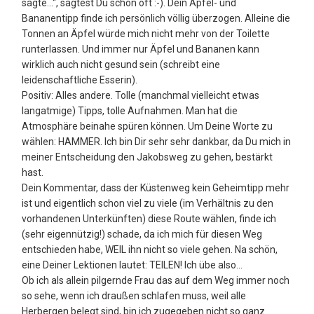
sagte…“, sagtest Du schon oft :-). Dein Äpfel- und
Bananentipp finde ich persönlich völlig überzogen. Alleine die
Tonnen an Äpfel würde mich nicht mehr von der Toilette
runterlassen. Und immer nur Äpfel und Bananen kann
wirklich auch nicht gesund sein (schreibt eine
leidenschaftliche Esserin).
Positiv: Alles andere. Tolle (manchmal vielleicht etwas
langatmige) Tipps, tolle Aufnahmen. Man hat die
Atmosphäre beinahe spüren können. Um Deine Worte zu
wählen: HAMMER. Ich bin Dir sehr sehr dankbar, da Du mich in
meiner Entscheidung den Jakobsweg zu gehen, bestärkt
hast.
Dein Kommentar, dass der Küstenweg kein Geheimtipp mehr
ist und eigentlich schon viel zu viele (im Verhältnis zu den
vorhandenen Unterkünften) diese Route wählen, finde ich
(sehr eigennützig!) schade, da ich mich für diesen Weg
entschieden habe, WEIL ihn nicht so viele gehen. Na schön,
eine Deiner Lektionen lautet: TEILEN! Ich übe also…
Ob ich als allein pilgernde Frau das auf dem Weg immer noch
so sehe, wenn ich draußen schlafen muss, weil alle
Herbergen belegt sind, bin ich zugegeben nicht so ganz