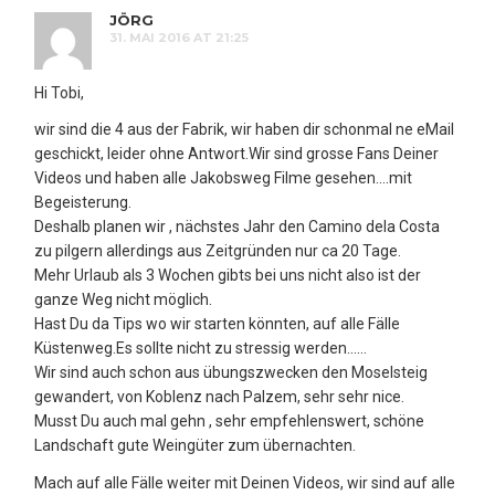
JÖRG
31. MAI 2016 AT 21:25
Hi Tobi,
wir sind die 4 aus der Fabrik, wir haben dir schonmal ne eMail
geschickt, leider ohne Antwort.Wir sind grosse Fans Deiner
Videos und haben alle Jakobsweg Filme gesehen….mit
Begeisterung.
Deshalb planen wir , nächstes Jahr den Camino dela Costa
zu pilgern allerdings aus Zeitgründen nur ca 20 Tage.
Mehr Urlaub als 3 Wochen gibts bei uns nicht also ist der
ganze Weg nicht möglich.
Hast Du da Tips wo wir starten könnten, auf alle Fälle
Küstenweg.Es sollte nicht zu stressig werden……
Wir sind auch schon aus übungszwecken den Moselsteig
gewandert, von Koblenz nach Palzem, sehr sehr nice.
Musst Du auch mal gehn , sehr empfehlenswert, schöne
Landschaft gute Weingüter zum übernachten.
Mach auf alle Fälle weiter mit Deinen Videos, wir sind auf alle