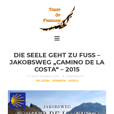
DIE SEELE GEHT ZU FUSS – J
AKOBSWEG „CAMINO DE LA C
OSTA“ – 2015
17. SEPTEMBER 2015
8 COMMENTS
PILGERN
,
SPANIEN
,
VIDEO