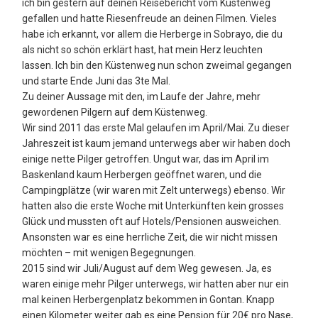
ich bin gestern auf deinen Reisebericht vom Küstenweg
gefallen und hatte Riesenfreude an deinen Filmen. Vieles
habe ich erkannt, vor allem die Herberge in Sobrayo, die du
als nicht so schön erklärt hast, hat mein Herz leuchten
lassen. Ich bin den Küstenweg nun schon zweimal gegangen
und starte Ende Juni das 3te Mal.
Zu deiner Aussage mit den, im Laufe der Jahre, mehr
gewordenen Pilgern auf dem Küstenweg.
Wir sind 2011 das erste Mal gelaufen im April/Mai. Zu dieser
Jahreszeit ist kaum jemand unterwegs aber wir haben doch
einige nette Pilger getroffen. Ungut war, das im April im
Baskenland kaum Herbergen geöffnet waren, und die
Campingplätze (wir waren mit Zelt unterwegs) ebenso. Wir
hatten also die erste Woche mit Unterkünften kein grosses
Glück und mussten oft auf Hotels/Pensionen ausweichen.
Ansonsten war es eine herrliche Zeit, die wir nicht missen
möchten – mit wenigen Begegnungen.
2015 sind wir Juli/August auf dem Weg gewesen. Ja, es
waren einige mehr Pilger unterwegs, wir hatten aber nur ein
mal keinen Herbergenplatz bekommen in Gontan. Knapp
einen Kilometer weiter gab es eine Pension für 20€ pro Nase,